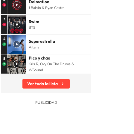
Dalmation
J Balvin & Ryan Castro
3
Swim
BTS
4
Superestrella
Aitana
Pico y chao
5
Kris R, Ovy On The Drums &
WSound
Ver toda la lista