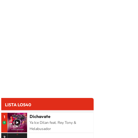
LISTA LOS40
Dichavate
1
Ya Ice Dilan feat. Rey Tony &
Helabusador
2