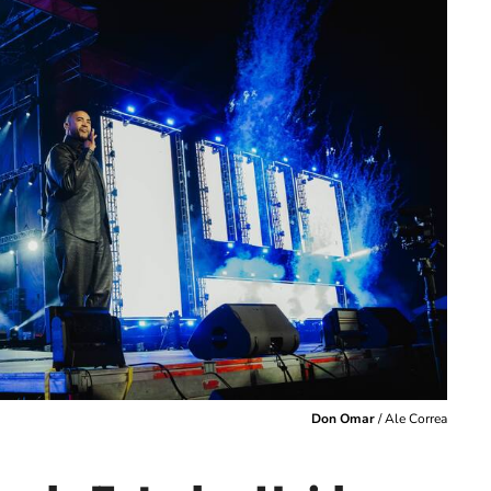
Don Omar
/
Ale Correa