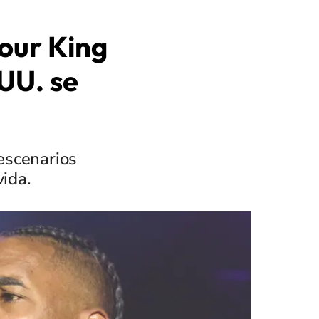
Tour King
UU. se
 escenarios
ida.