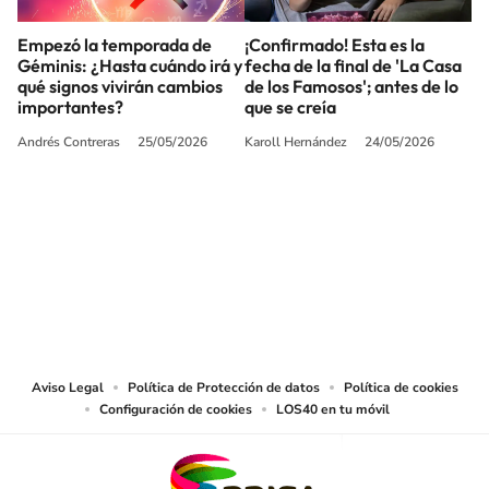
Empezó la temporada de
¡Confirmado! Esta es la
Géminis: ¿Hasta cuándo irá y
fecha de la final de 'La Casa
qué signos vivirán cambios
de los Famosos'; antes de lo
importantes?
que se creía
Andrés Contreras
25/05/2026
Karoll Hernández
24/05/2026
SIGUE A
LOS40 COLOMBIA
© CARACOL S.A. Todos los derechos reservados.
CARACOL S.A. realiza una reserva expresa de las reproducciones y usos de
las obras y otras prestaciones accesibles desde este sitio web a medios de
lectura mecánica u otros medios que resulten adecuados.
Aviso Legal
Política de Protección de datos
Política de cookies
Configuración de cookies
LOS40 en tu móvil