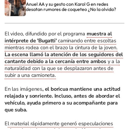
Anuel AA y su gesto con Karol G en redes
desatan rumores de coqueteo ¿No la olvida?
El video, difundido por el programa
muestra al
intérprete de 'Bugatti'
caminando entre escoltas
mientras rodea con el brazo la cintura de la joven.
La escena llamó la atención de los seguidores del
cantante debido a la cercanía entre ambos
y a la
naturalidad con la que se desplazaron antes de
subir a una camioneta.
En las imágenes
, el boricua mantiene una actitud
relajada y sonriente. Incluso, antes de abordar el
vehículo, ayuda primero a su acompañante para
que suba.
E
l material rápidamente generó especulaciones