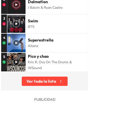
Dalmation
J Balvin & Ryan Castro
3
Swim
BTS
4
Superestrella
Aitana
Pico y chao
5
Kris R, Ovy On The Drums &
WSound
Ver toda la lista