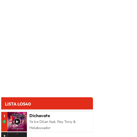
LISTA LOS40
Dichavate
1
Ya Ice Dilan feat. Rey Tony &
Helabusador
2