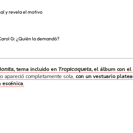
al y revela el motivo
 Karol G: ¿Quién la demandó?
Bonita
Tropicoqueta
, tema incluido en
, el álbum con e
rio apareció completamente sola,
con un vestuario platea
a escénica
.