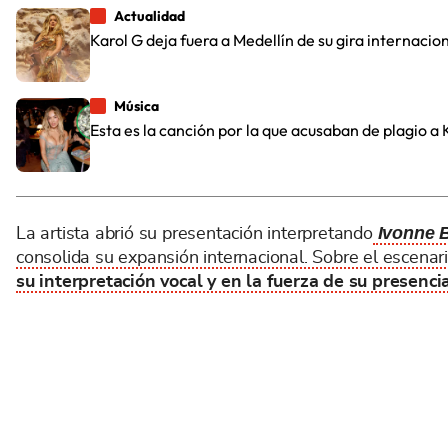
Actualidad
Karol G deja fuera a Medellín de su gira internacion
Música
Esta es la canción por la que acusaban de plagio a
Ivonne 
La artista abrió su presentación interpretando
consolida su expansión internacional. Sobre el escena
su interpretación vocal y en la fuerza de su presenci