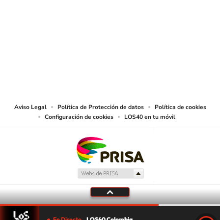
SIGUE A
LOS40 COLOMBIA
© CARACOL S.A. Todos los derechos reservados.
CARACOL S.A. realiza una reserva expresa de las reproducciones y usos de
las obras y otras prestaciones accesibles desde este sitio web a medios de
lectura mecánica u otros medios que resulten adecuados.
Aviso Legal
Política de Protección de datos
Política de cookies
Configuración de cookies
LOS40 en tu móvil
En Directo
LOS40 Colombia