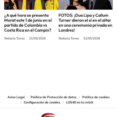
¿A qué hora se presenta
FOTOS: ¡Dua Lipa y Callum
Morat este 1 de junio en el
Turner dieron el sí en el altar
partido de Colombia vs
en una ceremonia privada en
Costa Rica en el Campin?
Londres!
Stefania Torres
31/05/2026
Stefania Torres
31/05/2026
SIGUE A
LOS40 COLOMBIA
© CARACOL S.A. Todos los derechos reservados.
CARACOL S.A. realiza una reserva expresa de las reproducciones y usos de
las obras y otras prestaciones accesibles desde este sitio web a medios de
lectura mecánica u otros medios que resulten adecuados.
Aviso Legal
Política de Protección de datos
Política de cookies
Configuración de cookies
LOS40 en tu móvil