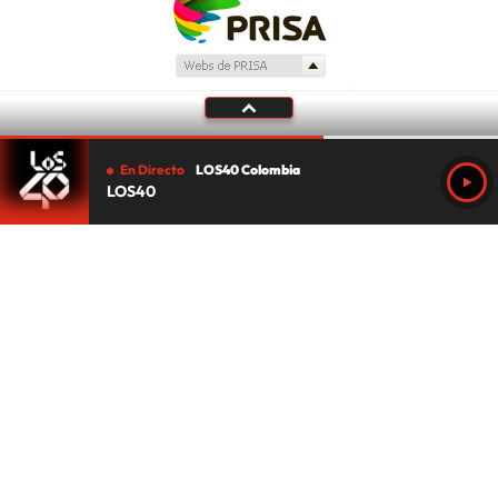
En Directo
LOS40 Colombia
LOS40
Tu audio se ha acabado.
Te redirigiremos al directo.
5 "
DIRECTO
CANCELAR