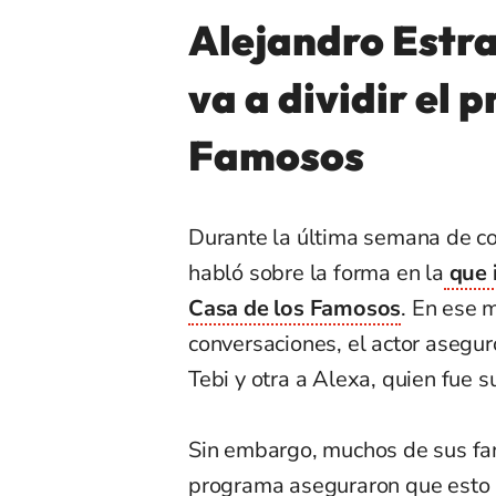
Alejandro Estr
va a dividir el 
Famosos
Durante la última semana de c
habló sobre la forma en la
que i
Casa de los Famosos
. En ese 
conversaciones, el actor asegur
Tebi y otra a Alexa, quien fue 
Sin embargo, muchos de sus fan
programa aseguraron que esto 