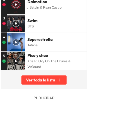
Dalmation
J Balvin & Ryan Castro
3
Swim
BTS
4
Superestrella
Aitana
Pico y chao
5
Kris R, Ovy On The Drums &
WSound
Ver toda la lista