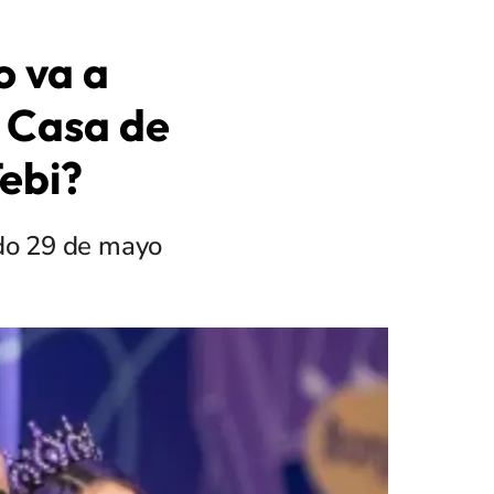
o va a
a Casa de
Tebi?
ado 29 de mayo