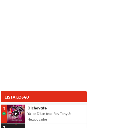
LISTA LOS40
Dichavate
1
Ya Ice Dilan feat. Rey Tony &
Helabusador
2