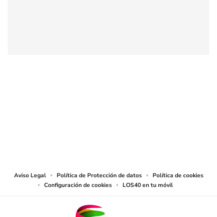
SIGUE A
LOS40 COLOMBIA
© CARACOL S.A. Todos los derechos reservados.
CARACOL S.A. realiza una reserva expresa de las reproducciones y usos de
las obras y otras prestaciones accesibles desde este sitio web a medios de
lectura mecánica u otros medios que resulten adecuados.
Aviso Legal
Política de Protección de datos
Política de cookies
Configuración de cookies
LOS40 en tu móvil