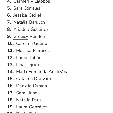
Carmen Villalobos
Sara Corrales
Jessica Cediel
Natalia Barulich
Ariadna Gutiérrez
Greeicy Rendón
Carolina Guerra
Melissa Martínez
Laura Tobón
Lina Tejeiro
María Fernanda Aristizábal
Catalina Otálvaro
Daniela Ospina
Sara Uribe
Natalia París
Laura González