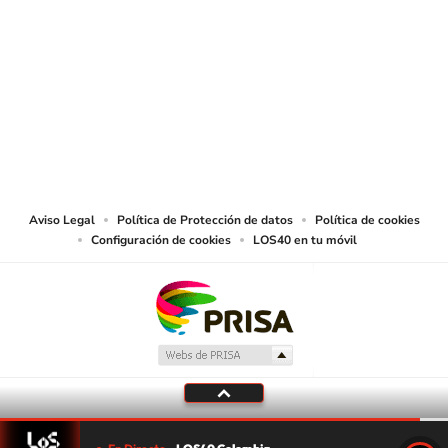
SIGUE A
LOS40 COLOMBIA
© CARACOL S.A. Todos los derechos reservados.
CARACOL S.A. realiza una reserva expresa de las reproducciones y usos de
las obras y otras prestaciones accesibles desde este sitio web a medios de
lectura mecánica u otros medios que resulten adecuados.
Aviso Legal
Política de Protección de datos
Política de cookies
Configuración de cookies
LOS40 en tu móvil