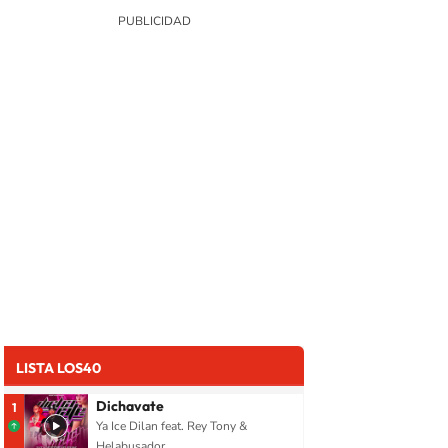
LISTA LOS40
Dichavate
1
Ya Ice Dilan feat. Rey Tony &
Helabusador