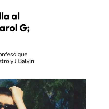
la al
arol G;
onfesó que
tro y J Balvin