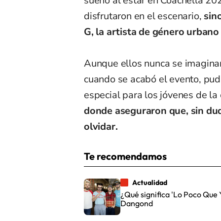
sueño al estar en Coachella 202
disfrutaron en el escenario,
sin
G, la artista de género urban
Aunque ellos nunca se imaginaro
cuando se acabó el evento, pud
especial para los jóvenes de la 
donde aseguraron que, sin dud
olvidar.
Te recomendamos
Actualidad
¿Qué significa 'Lo Poco Que 
Dangond