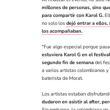
millones de personas, sino q
para compartir con Karol G.
El
no solo los
dejó entrar a ellos
los acompañaban.
"Fue algo especial porque pas
estuviera Karol G en el festiva
segundo fin de semana
del fes
a varios artistas colombianos y
baterista de Morat.
Los artistas estaban disfrutand
dudaron en asistir al after, p
Sin embargo, la colombiana no t