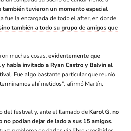
ue también tuvieron un momento especial
la fue la encargada de todo el after, en donde
, sino también a todo su grupo de amigos que
aron muchas cosas,
evidentemente que
l y había invitado a Ryan Castro y Balvin el
tival. Fue algo bastante particular que reunió
 terminamos ahí metidos", afirmó Martín,
o del festival y, ante el llamado de
Karol G, no
ero no podían dejar de lado a sus 15 amigos
.
uvo problema en darles vía libre y recibirlos