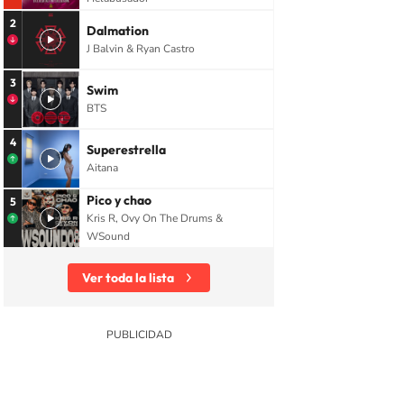
2
Dalmation
J Balvin & Ryan Castro
3
Swim
BTS
4
Superestrella
Aitana
Pico y chao
5
Kris R, Ovy On The Drums &
WSound
Ver toda la lista