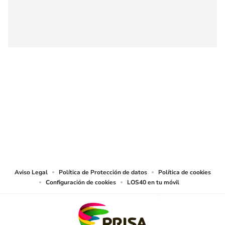
SIGUE A
LOS40 COLOMBIA
© CARACOL S.A. Todos los derechos reservados.
CARACOL S.A. realiza una reserva expresa de las reproducciones y usos de
las obras y otras prestaciones accesibles desde este sitio web a medios de
lectura mecánica u otros medios que resulten adecuados.
Aviso Legal
Política de Protección de datos
Política de cookies
Configuración de cookies
LOS40 en tu móvil