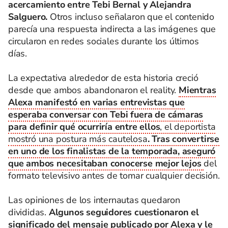
acercamiento entre Tebi Bernal y Alejandra
Salguero.
Otros incluso señalaron que el contenido
parecía una respuesta indirecta a las imágenes que
circularon en redes sociales durante los últimos
días.
La expectativa alrededor de esta historia creció
desde que ambos abandonaron el reality.
Mientras
Alexa manifestó en varias entrevistas que
esperaba conversar con Tebi fuera de cámaras
para definir qué ocurriría entre ellos
, el deportista
mostró una postura más cautelosa
. Tras convertirse
en uno de los finalistas de la temporada, aseguró
que ambos necesitaban conocerse mejor lejos
del
formato televisivo antes de tomar cualquier decisión.
Las opiniones de los internautas quedaron
divididas.
Algunos seguidores cuestionaron el
significado del mensaje publicado por Alexa y le