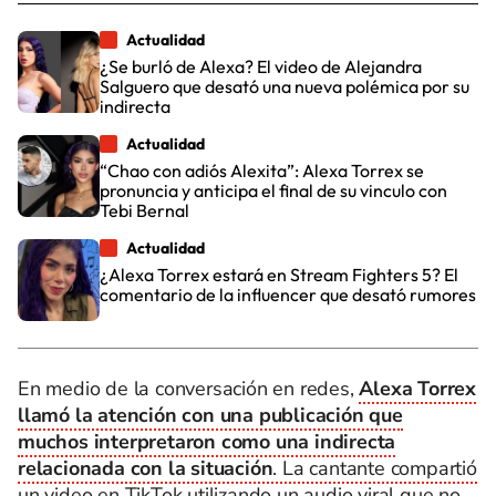
Actualidad
¿Se burló de Alexa? El video de Alejandra
Salguero que desató una nueva polémica por su
indirecta
Actualidad
“Chao con adiós Alexita”: Alexa Torrex se
pronuncia y anticipa el final de su vinculo con
Tebi Bernal
Actualidad
¿Alexa Torrex estará en Stream Fighters 5? El
comentario de la influencer que desató rumores
En medio de la conversación en redes,
Alexa Torrex
llamó la atención con una publicación que
muchos interpretaron como una indirecta
relacionada con la situación
. La cantante compartió
un video en TikTok utilizando un audio viral que no