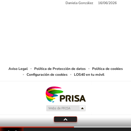
Daniela González
16/06/2026
SIGUE A
LOS40 COLOMBIA
© CARACOL S.A. Todos los derechos reservados.
CARACOL S.A. realiza una reserva expresa de las reproducciones y usos de
las obras y otras prestaciones accesibles desde este sitio web a medios de
lectura mecánica u otros medios que resulten adecuados.
Aviso Legal
Política de Protección de datos
Política de cookies
Configuración de cookies
LOS40 en tu móvil