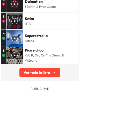
Dalmation
J Balvin & Ryan Castro
3
Swim
BTS
4
Superestrella
Aitana
Pico y chao
5
Kris R, Ovy On The Drums &
WSound
Ver toda la lista