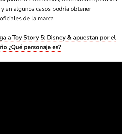
0 y en algunos casos podría obtener
oficiales de la marca.
a a Toy Story 5: Disney & apuestan por el
ño ¿Qué personaje es?