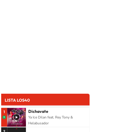
LISTA LOS40
Dichavate
1
Ya Ice Dilan feat. Rey Tony &
Helabusador
2