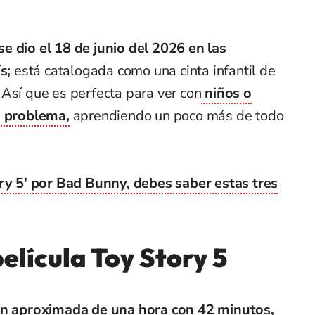
 se dio el 18 de junio del 2026 en las
ís;
está catalogada como una cinta infantil de
Así que es perfecta para ver con
niños o
n problema,
aprendiendo un poco más de todo
ory 5' por Bad Bunny, debes saber estas tres
elícula Toy Story 5
ión aproximada de una hora con 42 minutos,