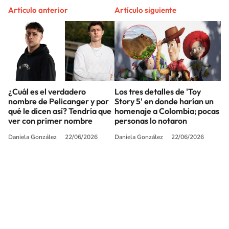
Artículo anterior
Artículo siguiente
¿Cuál es el verdadero
Los tres detalles de 'Toy
nombre de Pelicanger y por
Story 5' en donde harían un
qué le dicen así? Tendría que
homenaje a Colombia; pocas
ver con primer nombre
personas lo notaron
Daniela González
22/06/2026
Daniela González
22/06/2026
SIGUE A
LOS40 COLOMBIA
© CARACOL S.A. Todos los derechos reservados.
CARACOL S.A. realiza una reserva expresa de las reproducciones y usos de
las obras y otras prestaciones accesibles desde este sitio web a medios de