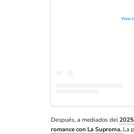
View t
Después, a mediados del
2025,
romance con La Suprema.
La p