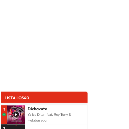
LISTA LOS40
Dichavate
1
Ya Ice Dilan feat. Rey Tony &
Helabusador
2