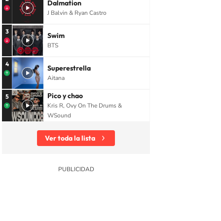
Dalmation
J Balvin & Ryan Castro
3
Swim
BTS
4
Superestrella
Aitana
Pico y chao
5
Kris R, Ovy On The Drums &
WSound
Ver toda la lista