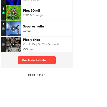
3
Piex 50 mil
FEID & Granuja
4
Superestrella
Aitana
Pico y chao
5
Kris R, Ovy On The Drums &
WSound
Ver toda la lista