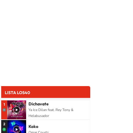
LISTA LOS40
Dichavate
1
Ya Ice Dilan feat. Rey Tony &
Helabusador
2
Koko
Omar Courtz