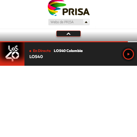
En Directo
LOS40 Colombia
LOS40
Tu audio se ha acabado.
Te redirigiremos al directo.
5 "
DIRECTO
CANCELAR