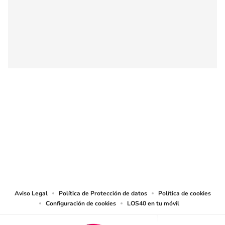
SIGUE A
LOS40 COLOMBIA
© CARACOL S.A. Todos los derechos reservados.
CARACOL S.A. realiza una reserva expresa de las reproducciones y usos de
las obras y otras prestaciones accesibles desde este sitio web a medios de
lectura mecánica u otros medios que resulten adecuados.
Aviso Legal
Política de Protección de datos
Política de cookies
Configuración de cookies
LOS40 en tu móvil