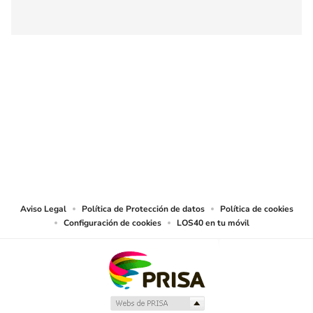
SIGUE A
LOS40 COLOMBIA
© CARACOL S.A. Todos los derechos reservados.
CARACOL S.A. realiza una reserva expresa de las reproducciones y usos de
las obras y otras prestaciones accesibles desde este sitio web a medios de
lectura mecánica u otros medios que resulten adecuados.
Aviso Legal
Política de Protección de datos
Política de cookies
Configuración de cookies
LOS40 en tu móvil