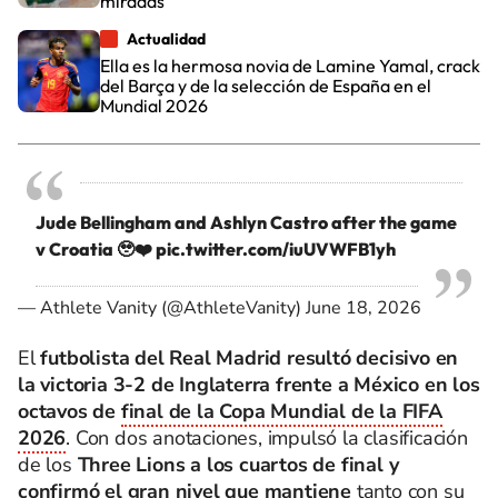
miradas
Actualidad
Ella es la hermosa novia de Lamine Yamal, crack
del Barça y de la selección de España en el
Mundial 2026
Jude Bellingham and Ashlyn Castro after the game
v Croatia 🥹❤️
pic.twitter.com/iuUVWFB1yh
— Athlete Vanity (@AthleteVanity)
June 18, 2026
El
futbolista del Real Madrid resultó decisivo en
la victoria 3-2 de Inglaterra frente a México en los
octavos de
final de la Copa Mundial de la FIFA
2026
. Con dos anotaciones, impulsó la clasificación
de los
Three Lions a los cuartos de final y
confirmó el gran nivel que mantiene
tanto con su