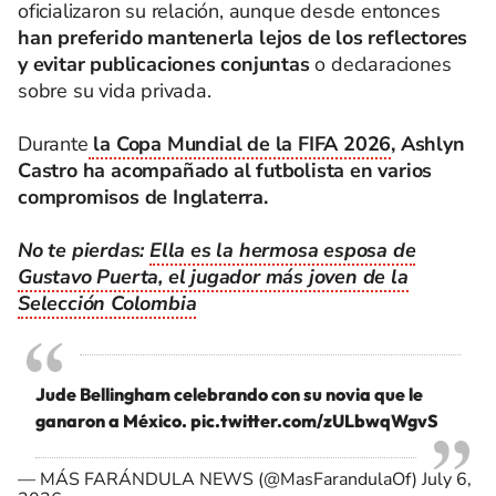
oficializaron su relación, aunque desde entonces
han preferido mantenerla lejos de los reflectores
y evitar publicaciones conjuntas
o declaraciones
sobre su vida privada.
Durante
la Copa Mundial de la FIFA 2026
, Ashlyn
Castro ha acompañado al futbolista en varios
compromisos de Inglaterra.
No te pierdas:
Ella es la hermosa esposa de
Gustavo Puerta, el jugador más joven de la
Selección Colombia
Jude Bellingham celebrando con su novia que le
ganaron a México.
pic.twitter.com/zULbwqWgvS
— MÁS FARÁNDULA NEWS (@MasFarandulaOf)
July 6,