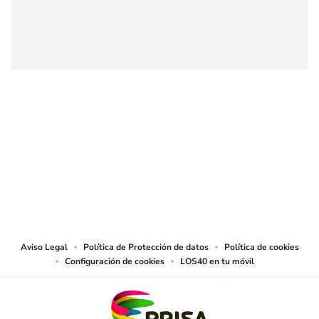
SIGUE A
LOS40 COLOMBIA
© CARACOL S.A. Todos los derechos reservados.
CARACOL S.A. realiza una reserva expresa de las reproducciones y usos de
las obras y otras prestaciones accesibles desde este sitio web a medios de
lectura mecánica u otros medios que resulten adecuados.
Aviso Legal
Política de Protección de datos
Política de cookies
Configuración de cookies
LOS40 en tu móvil