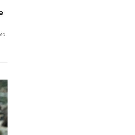
e
omo