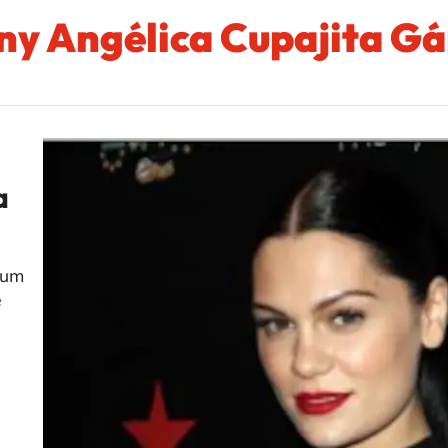
ny Angélica Cupajita G
a
bum
e