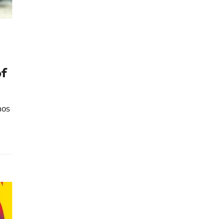
of
nos