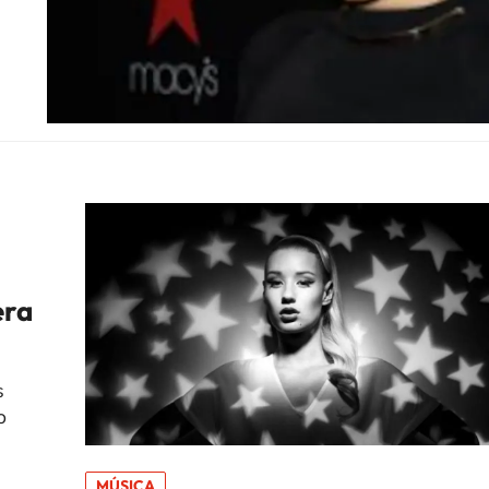
era
s
o
MÚSICA