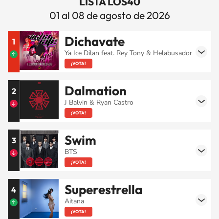
LISTA LOS40
01 al 08 de agosto de 2026
Dichavate
1
Ya Ice Dilan feat. Rey Tony & Helabusador
¡VOTA!
Dalmation
2
J Balvin & Ryan Castro
¡VOTA!
Swim
3
BTS
¡VOTA!
Superestrella
4
Aitana
¡VOTA!