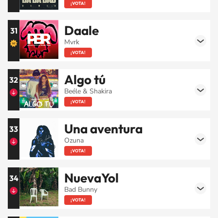
¡VOTA!
Daale
31
Mvrk
¡VOTA!
Algo tú
32
Beéle & Shakira
¡VOTA!
Una aventura
33
Ozuna
¡VOTA!
NuevaYol
34
Bad Bunny
¡VOTA!