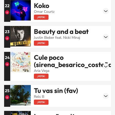
Koko
22
Omar Courtz
¡VOTA!
Beauty and a beat
23
Justin Bieber feat. Nicki Minaj
¡VOTA!
Cule poco
24
(sirena_besarico_costeña)
Aria Vega
¡VOTA!
Tu vas sin (fav)
25
Rels B
¡VOTA!