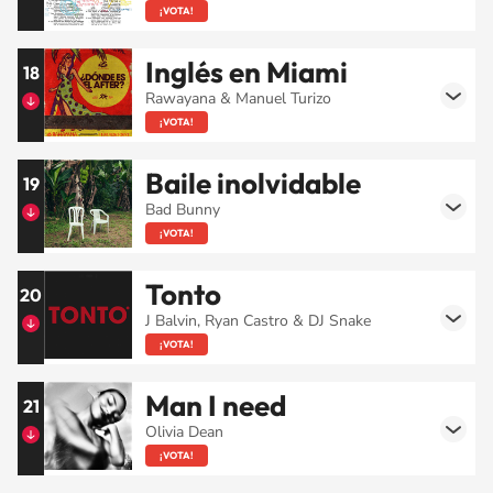
¡VOTA!
Inglés en Miami
18
Rawayana & Manuel Turizo
¡VOTA!
Baile inolvidable
19
Bad Bunny
¡VOTA!
Tonto
20
J Balvin, Ryan Castro & DJ Snake
¡VOTA!
Man I need
21
Olivia Dean
¡VOTA!