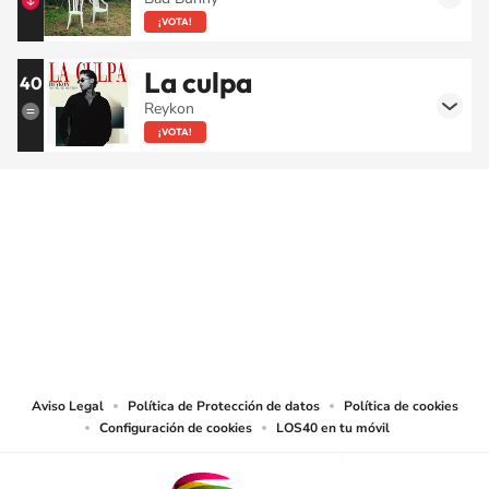
¡VOTA!
La culpa
40
Reykon
¡VOTA!
SIGUE A
LOS40 COLOMBIA
© CARACOL S.A. Todos los derechos reservados.
CARACOL S.A. realiza una reserva expresa de las reproducciones y usos de
las obras y otras prestaciones accesibles desde este sitio web a medios de
lectura mecánica u otros medios que resulten adecuados.
Aviso Legal
Política de Protección de datos
Política de cookies
Configuración de cookies
LOS40 en tu móvil