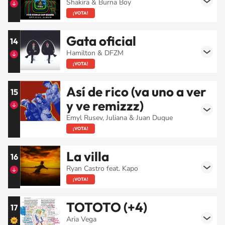
Shakira & Burna Boy
¡VOTA!
Gata oficial
14
Hamilton & DFZM
¡VOTA!
Así de rico (va uno a ver
15
y ve remizzz)
Emyl Rusev, Juliana & Juan Duque
¡VOTA!
La villa
16
Ryan Castro feat. Kapo
¡VOTA!
TOTOTO (+4)
17
Aria Vega