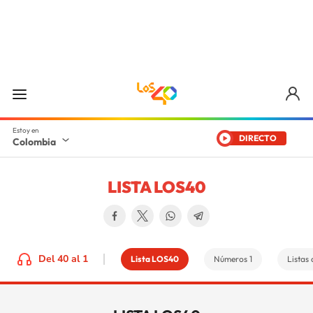
DIRECTO
Colombia
LISTA LOS40
Del 40 al 1
Lista LOS40
Números 1
Listas 