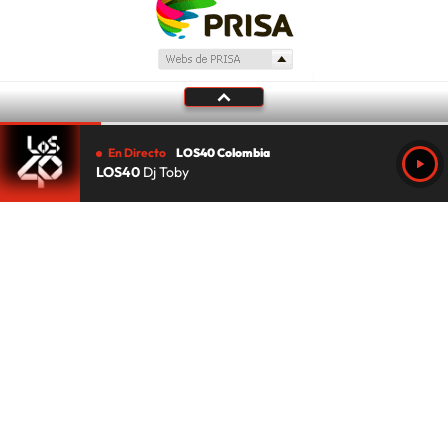
En Directo
LOS40 Colombia
LOS40
Dj Toby
Tu audio se ha acabado.
Te redirigiremos al directo.
5 "
DIRECTO
CANCELAR