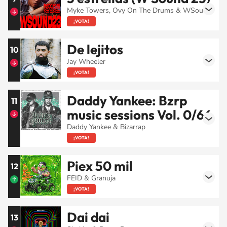
Myke Towers, Ovy On The Drums & WSound
¡VOTA!
De lejitos
10
Jay Wheeler
¡VOTA!
Daddy Yankee: Bzrp
11
music sessions Vol. 0/66
Daddy Yankee & Bizarrap
¡VOTA!
Piex 50 mil
12
FEID & Granuja
¡VOTA!
Dai dai
13