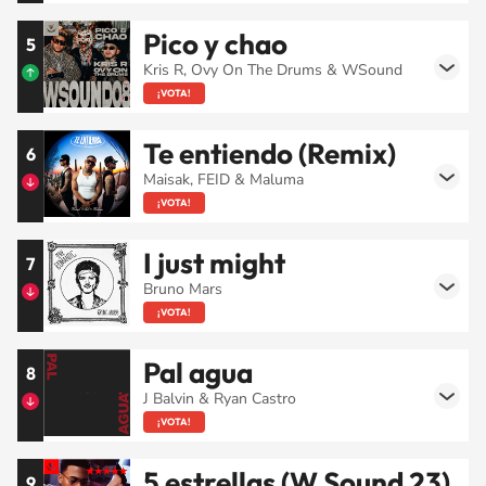
Pico y chao
5
Kris R, Ovy On The Drums & WSound
¡VOTA!
Te entiendo (Remix)
6
Maisak, FEID & Maluma
¡VOTA!
I just might
7
Bruno Mars
¡VOTA!
Pal agua
8
J Balvin & Ryan Castro
¡VOTA!
5 estrellas (W Sound 23)
9