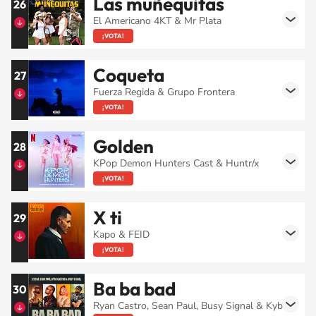
Las muñequitas
26
El Americano 4KT & Mr Plata
¡VOTA!
Coqueta
27
Fuerza Regida & Grupo Frontera
¡VOTA!
Golden
28
KPop Demon Hunters Cast & Huntr/x
¡VOTA!
X ti
29
Kapo & FEID
¡VOTA!
Ba ba bad
30
Ryan Castro, Sean Paul, Busy Signal & Kybba