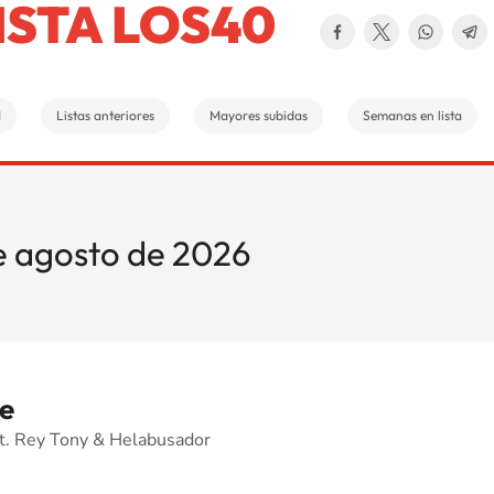
ISTA LOS40
1
Listas anteriores
Mayores subidas
Semanas en lista
de agosto de 2026
e
at. Rey Tony & Helabusador