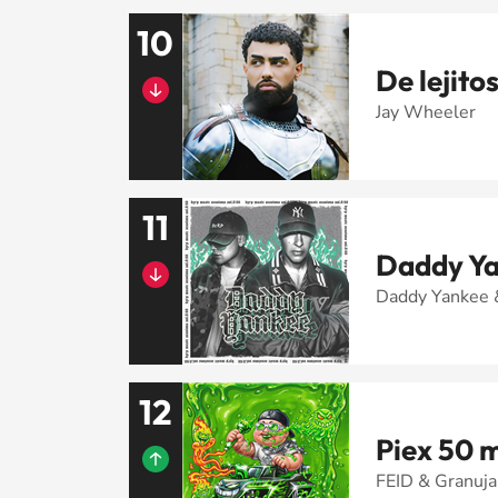
10
De lejito
Jay Wheeler
11
Daddy Ya
Daddy Yankee &
12
Piex 50 m
FEID & Granuja