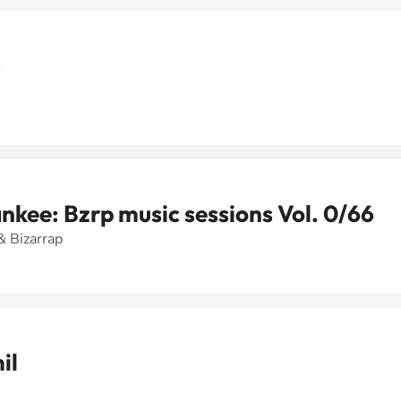
s
nkee: Bzrp music sessions Vol. 0/66
 Bizarrap
il