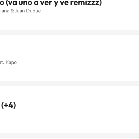
co (va uno a ver y ve remizzz)
liana & Juan Duque
at. Kapo
(+4)