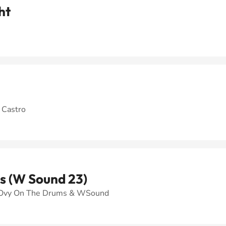
ht
 Castro
as (W Sound 23)
 Ovy On The Drums & WSound