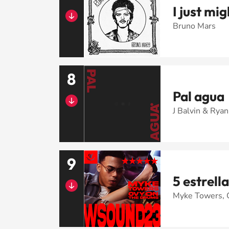
I just mig
Bruno Mars
8
Pal agua
J Balvin & Ryan
9
5 estrell
Myke Towers,