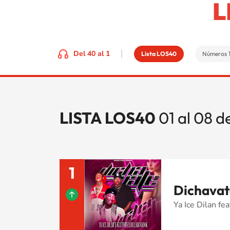
L
Del 40 al 1
Lista LOS40
Números 
LISTA LOS40
01 al 08 
1
Dichavat
Ya Ice Dilan fe