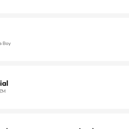
a Boy
ial
FZM