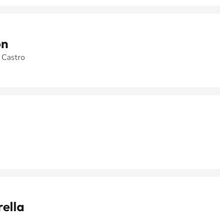
on
 Castro
ella