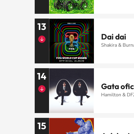
13
Dai dai
Shakira & Burn
14
Gata ofic
Hamilton & D
15