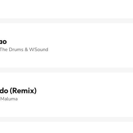
ao
n The Drums & WSound
do (Remix)
& Maluma