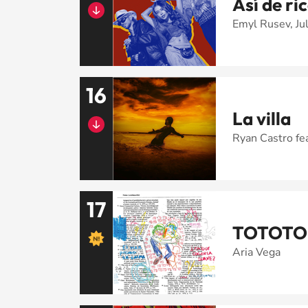
Así de ri
Emyl Rusev, Ju
16
La villa
Ryan Castro fe
17
TOTOTO 
Aria Vega