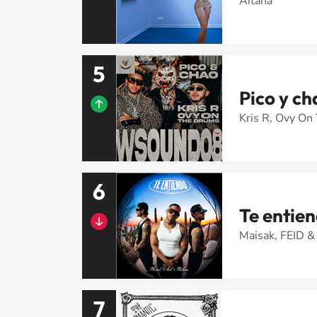
Aitana
5
Pico y ch
Kris R, Ovy O
6
Te entien
Maisak, FEID 
7