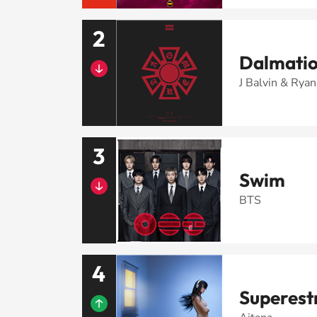
2
Dalmati
J Balvin & Ryan
3
Swim
BTS
4
Superestr