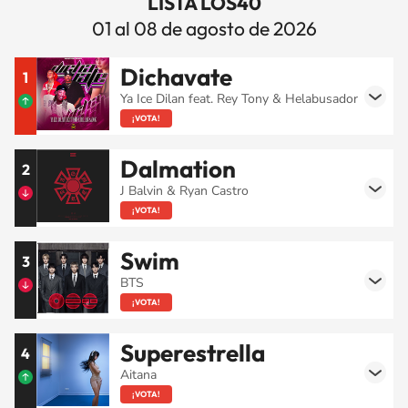
LISTA LOS40
01 al 08 de agosto de 2026
Dichavate
1
Ya Ice Dilan feat. Rey Tony & Helabusador
¡VOTA!
Dalmation
2
J Balvin & Ryan Castro
¡VOTA!
Swim
3
BTS
¡VOTA!
Superestrella
4
Aitana
¡VOTA!