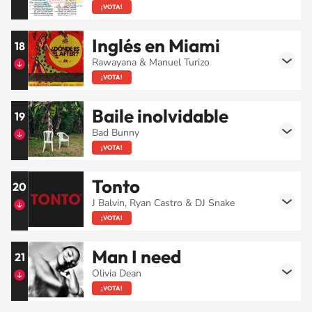
¡VOTA!
Inglés en Miami
18
Rawayana & Manuel Turizo
¡VOTA!
Baile inolvidable
19
Bad Bunny
¡VOTA!
Tonto
20
J Balvin, Ryan Castro & DJ Snake
¡VOTA!
Man I need
21
Olivia Dean
¡VOTA!