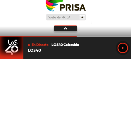
En Directo
LOS40 Colombia
LOS40
Tu audio se ha acabado.
Te redirigiremos al directo.
5 "
DIRECTO
CANCELAR