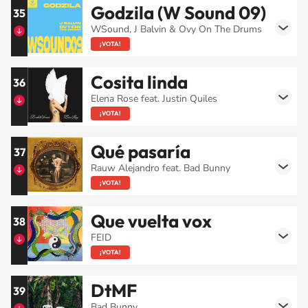
Godzila (W Sound 09)
35
WSound, J Balvin & Ovy On The Drums
¡VOTA!
Cosita linda
36
Elena Rose feat. Justin Quiles
¡VOTA!
Qué pasaría
37
Rauw Alejandro feat. Bad Bunny
¡VOTA!
Que vuelta vox
38
FEID
¡VOTA!
DtMF
39
Bad Bunny