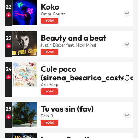
Koko
22
Omar Courtz
¡VOTA!
Beauty and a beat
23
Justin Bieber feat. Nicki Minaj
¡VOTA!
Cule poco
24
(sirena_besarico_costeña)
Aria Vega
¡VOTA!
Tu vas sin (fav)
25
Rels B
¡VOTA!