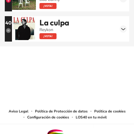
¡VOTA!
La culpa
40
Reykon
¡VOTA!
SIGUE A
LOS40 COLOMBIA
© CARACOL S.A. Todos los derechos reservados.
CARACOL S.A. realiza una reserva expresa de las reproducciones y usos de
las obras y otras prestaciones accesibles desde este sitio web a medios de
lectura mecánica u otros medios que resulten adecuados.
Aviso Legal
Política de Protección de datos
Política de cookies
Configuración de cookies
LOS40 en tu móvil