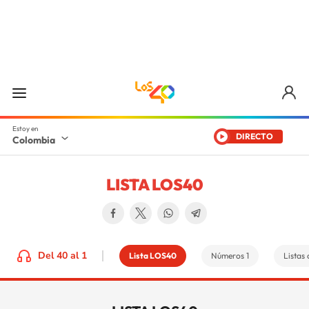
DIRECTO
Colombia
LISTA LOS40
Del 40 al 1
Lista LOS40
Números 1
Listas 