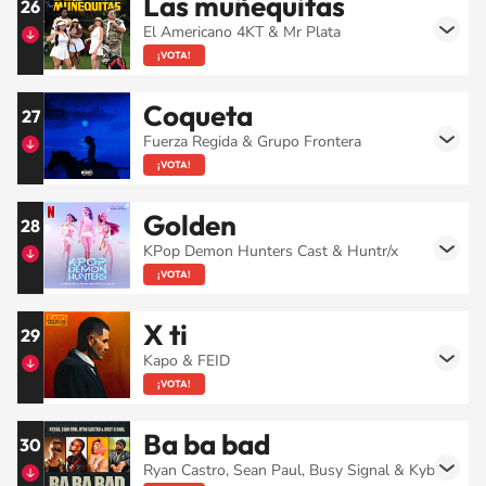
Las muñequitas
26
El Americano 4KT & Mr Plata
¡VOTA!
Coqueta
27
Fuerza Regida & Grupo Frontera
¡VOTA!
Golden
28
KPop Demon Hunters Cast & Huntr/x
¡VOTA!
X ti
29
Kapo & FEID
¡VOTA!
Ba ba bad
30
Ryan Castro, Sean Paul, Busy Signal & Kybba