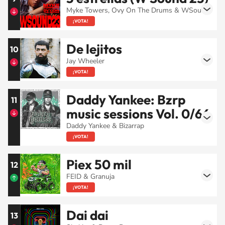
Myke Towers, Ovy On The Drums & WSound
¡VOTA!
De lejitos
10
Jay Wheeler
¡VOTA!
Daddy Yankee: Bzrp
11
music sessions Vol. 0/66
Daddy Yankee & Bizarrap
¡VOTA!
Piex 50 mil
12
FEID & Granuja
¡VOTA!
Dai dai
13