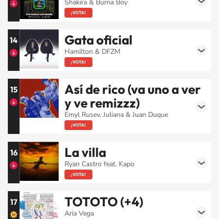
Shakira & Burna Boy
¡VOTA!
Gata oficial
14
Hamilton & DFZM
¡VOTA!
Así de rico (va uno a ver
15
y ve remizzz)
Emyl Rusev, Juliana & Juan Duque
¡VOTA!
La villa
16
Ryan Castro feat. Kapo
¡VOTA!
TOTOTO (+4)
17
Aria Vega