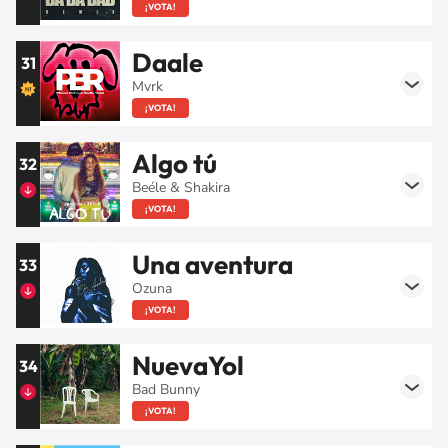
¡VOTA!
Daale
31
Mvrk
¡VOTA!
Algo tú
32
Beéle & Shakira
¡VOTA!
Una aventura
33
Ozuna
¡VOTA!
NuevaYol
34
Bad Bunny
¡VOTA!