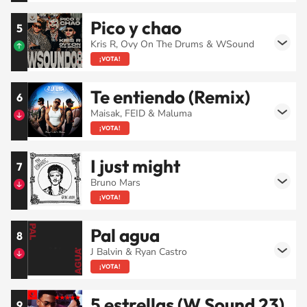
Pico y chao
5
Kris R, Ovy On The Drums & WSound
¡VOTA!
Te entiendo (Remix)
6
Maisak, FEID & Maluma
¡VOTA!
I just might
7
Bruno Mars
¡VOTA!
Pal agua
8
J Balvin & Ryan Castro
¡VOTA!
5 estrellas (W Sound 23)
9