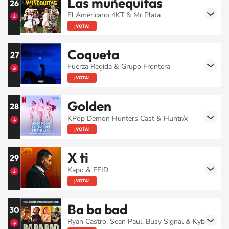
Las muñequitas
26
El Americano 4KT & Mr Plata
¡VOTA!
Coqueta
27
Fuerza Regida & Grupo Frontera
¡VOTA!
Golden
28
KPop Demon Hunters Cast & Huntr/x
¡VOTA!
X ti
29
Kapo & FEID
¡VOTA!
Ba ba bad
30
Ryan Castro, Sean Paul, Busy Signal & Kybba