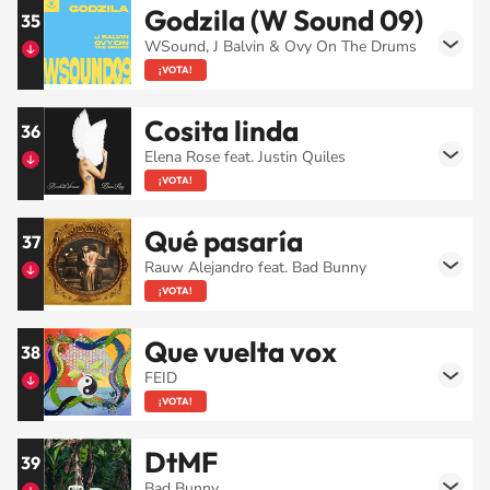
Godzila (W Sound 09)
35
WSound, J Balvin & Ovy On The Drums
¡VOTA!
Cosita linda
36
Elena Rose feat. Justin Quiles
¡VOTA!
Qué pasaría
37
Rauw Alejandro feat. Bad Bunny
¡VOTA!
Que vuelta vox
38
FEID
¡VOTA!
DtMF
39
Bad Bunny