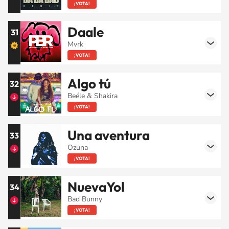
¡VOTA!
Daale
31
Mvrk
¡VOTA!
Algo tú
32
Beéle & Shakira
¡VOTA!
Una aventura
33
Ozuna
¡VOTA!
NuevaYol
34
Bad Bunny
¡VOTA!