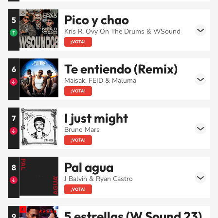
Pico y chao
5
Kris R, Ovy On The Drums & WSound
¡VOTA!
Te entiendo (Remix)
6
Maisak, FEID & Maluma
¡VOTA!
I just might
7
Bruno Mars
¡VOTA!
Pal agua
8
J Balvin & Ryan Castro
¡VOTA!
5 estrellas (W Sound 23)
9