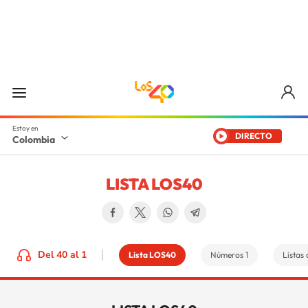
DIRECTO
Colombia
LISTA LOS40
Del 40 al 1
Lista LOS40
Números 1
Listas 