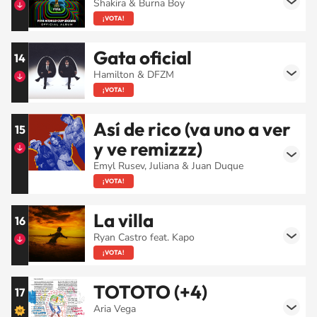
Shakira & Burna Boy
¡VOTA!
Gata oficial
14
Hamilton & DFZM
¡VOTA!
Así de rico (va uno a ver
15
y ve remizzz)
Emyl Rusev, Juliana & Juan Duque
¡VOTA!
La villa
16
Ryan Castro feat. Kapo
¡VOTA!
TOTOTO (+4)
17
Aria Vega