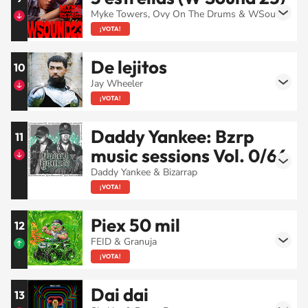
Myke Towers, Ovy On The Drums & WSound
¡VOTA!
De lejitos
10
Jay Wheeler
¡VOTA!
Daddy Yankee: Bzrp
11
music sessions Vol. 0/66
Daddy Yankee & Bizarrap
¡VOTA!
Piex 50 mil
12
FEID & Granuja
¡VOTA!
Dai dai
13