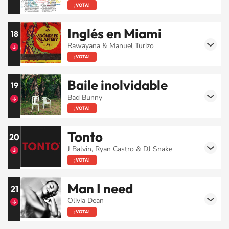
¡VOTA!
Inglés en Miami
18
Rawayana & Manuel Turizo
¡VOTA!
Baile inolvidable
19
Bad Bunny
¡VOTA!
Tonto
20
J Balvin, Ryan Castro & DJ Snake
¡VOTA!
Man I need
21
Olivia Dean
¡VOTA!