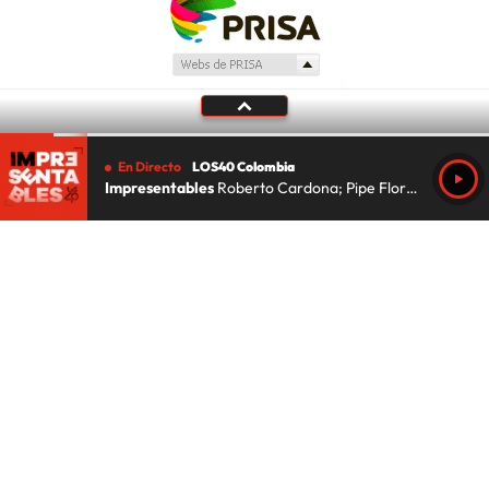
En Directo
LOS40 Colombia
Impresentables
Roberto Cardona; Pipe Florez; Lu Da Silva
Tu audio se ha acabado.
Te redirigiremos al directo.
5 "
DIRECTO
CANCELAR