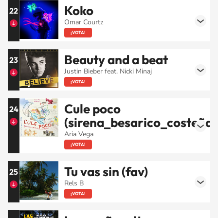
Koko
22
Omar Courtz
¡VOTA!
Beauty and a beat
23
Justin Bieber feat. Nicki Minaj
¡VOTA!
Cule poco
24
(sirena_besarico_costeña)
Aria Vega
¡VOTA!
Tu vas sin (fav)
25
Rels B
¡VOTA!