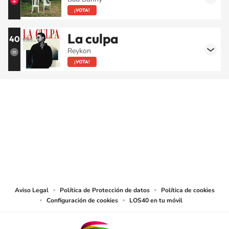
¡VOTA!
La culpa
40
Reykon
¡VOTA!
SIGUE A
LOS40 COLOMBIA
© CARACOL S.A. Todos los derechos reservados.
CARACOL S.A. realiza una reserva expresa de las reproducciones y usos de
las obras y otras prestaciones accesibles desde este sitio web a medios de
lectura mecánica u otros medios que resulten adecuados.
Aviso Legal
Política de Protección de datos
Política de cookies
Configuración de cookies
LOS40 en tu móvil