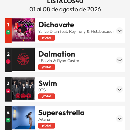
LISTA LOS40
01 al 08 de agosto de 2026
Dichavate
1
Ya Ice Dilan feat. Rey Tony & Helabusador
¡VOTA!
Dalmation
2
J Balvin & Ryan Castro
¡VOTA!
Swim
3
BTS
¡VOTA!
Superestrella
4
Aitana
¡VOTA!