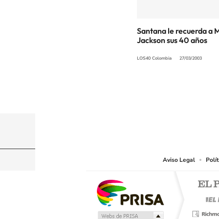
Santana le recuerda a 
Jackson sus 40 años
LOS40 Colombia
27/03/2003
© CARACOL S.A. Todos los derechos reservados
CARACOL S.A. realiza una reserva expresa de las re
que resulten adecuados.
Aviso Legal
Polí