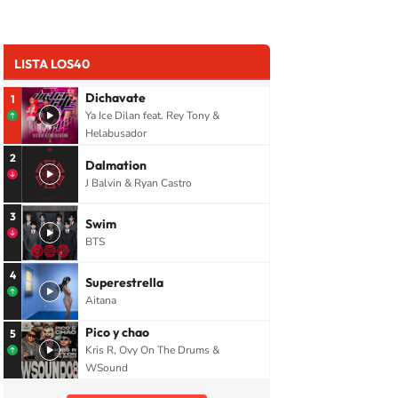
LISTA LOS40
Dichavate
1
Ya Ice Dilan feat. Rey Tony &
Helabusador
2
Dalmation
J Balvin & Ryan Castro
3
Swim
BTS
4
Superestrella
Aitana
Pico y chao
5
Kris R, Ovy On The Drums &
WSound