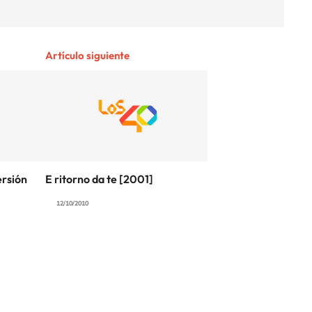
Artículo siguiente
ersión
E ritorno da te [2001]
12/10/2010
SIGUE A
LOS40 COLOMBIA
.