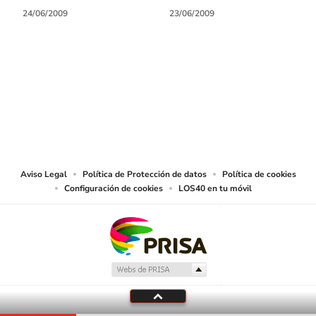
24/06/2009
23/06/2009
SIGUE A
LOS40 COLOMBIA
© CARACOL S.A. Todos los derechos reservados.
CARACOL S.A. realiza una reserva expresa de las reproducciones y usos de
las obras y otras prestaciones accesibles desde este sitio web a medios de
lectura mecánica u otros medios que resulten adecuados.
Aviso Legal
Política de Protección de datos
Política de cookies
Configuración de cookies
LOS40 en tu móvil