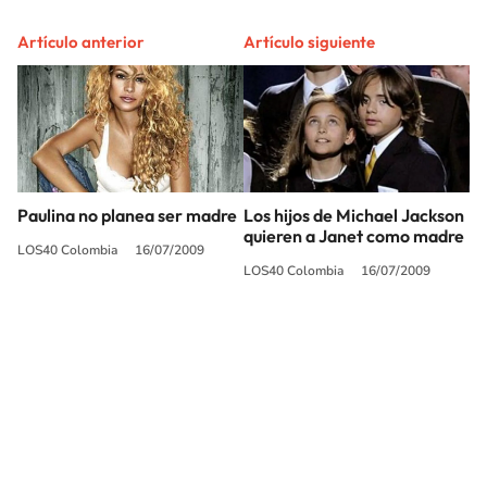
Artículo anterior
Artículo siguiente
Paulina no planea ser madre
Los hijos de Michael Jackson
quieren a Janet como madre
LOS40 Colombia
16/07/2009
LOS40 Colombia
16/07/2009
SIGUE A
LOS40 COLOMBIA
© CARACOL S.A. Todos los derechos reservados.
CARACOL S.A. realiza una reserva expresa de las reproducciones y usos de
las obras y otras prestaciones accesibles desde este sitio web a medios de
lectura mecánica u otros medios que resulten adecuados.