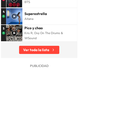
BTS
4
Superestrella
Aitana
Pico y chao
5
Kris R, Ovy On The Drums &
WSound
Ver toda la lista