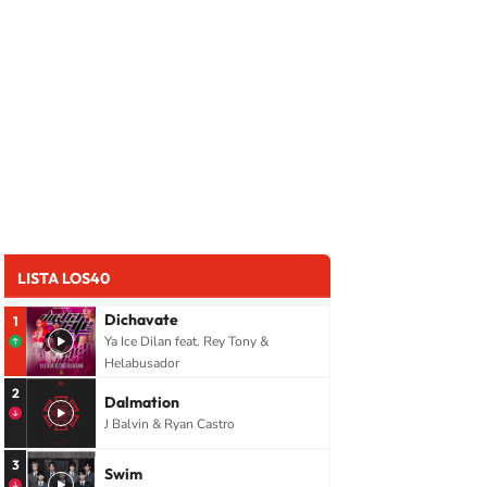
LISTA LOS40
Dichavate
1
Ya Ice Dilan feat. Rey Tony &
Helabusador
2
Dalmation
J Balvin & Ryan Castro
3
Swim