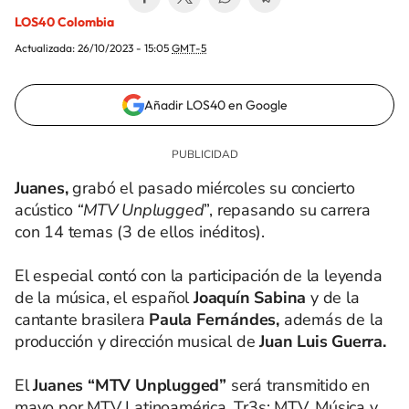
LOS40 Colombia
Actualizada:
26/10/2023 - 15:05
GMT-5
Añadir LOS40 en Google
Juanes,
grabó el pasado miércoles su concierto
acústico
“MTV Unplugged
”, repasando su carrera
con 14 temas (3 de ellos inéditos).
El especial contó con la participación de la leyenda
de la música, el español
Joaquín Sabina
y de la
cantante brasilera
Paula Fernándes,
además de la
producción y dirección musical de
Juan Luis Guerra.
El
Juanes “MTV Unplugged”
será transmitido en
mayo por MTV Latinoamérica, Tr3s: MTV, Música y