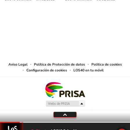
SIGUE A
LOS40 COLOMBIA
© CARACOL S.A. Todos los derechos reservados.
CARACOL S.A. realiza una reserva expresa de las reproducciones y usos de
las obras y otras prestaciones accesibles desde este sitio web a medios de
lectura mecánica u otros medios que resulten adecuados.
Aviso Legal
Política de Protección de datos
Política de cookies
Configuración de cookies
LOS40 en tu móvil