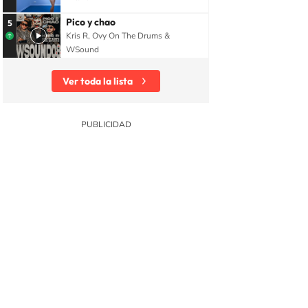
Pico y chao
5
Kris R, Ovy On The Drums &
WSound
Ver toda la lista