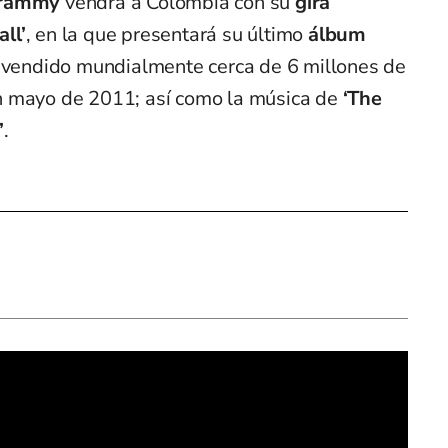
 Grammy
vendrá a Colombia con su
gira
ll’
, en la que presentará su último
álbum
ha vendido mundialmente cerca de 6 millones de
n mayo de 2011; así como la música de
‘The
’
.