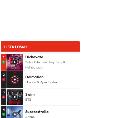
LISTA LOS40
Dichavate
1
Ya Ice Dilan feat. Rey Tony &
Helabusador
2
Dalmation
J Balvin & Ryan Castro
3
Swim
BTS
4
Superestrella
Aitana