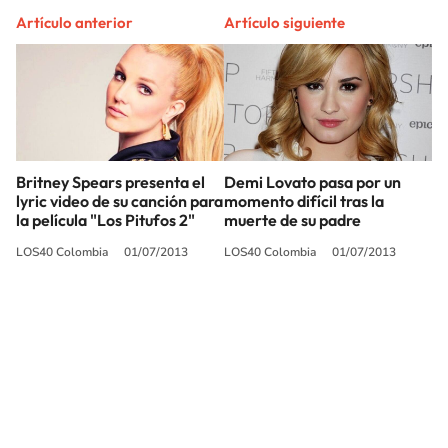
Artículo anterior
Artículo siguiente
Britney Spears presenta el
Demi Lovato pasa por un
lyric video de su canción para
momento difícil tras la
la película "Los Pitufos 2"
muerte de su padre
LOS40 Colombia
01/07/2013
LOS40 Colombia
01/07/2013
SIGUE A
LOS40 COLOMBIA
© CARACOL S.A. Todos los derechos reservados.
CARACOL S.A. realiza una reserva expresa de las reproducciones y usos de
las obras y otras prestaciones accesibles desde este sitio web a medios de
lectura mecánica u otros medios que resulten adecuados.