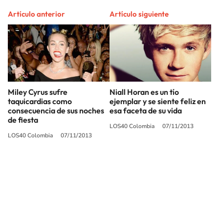
Artículo anterior
Artículo siguiente
Miley Cyrus sufre
Niall Horan es un tío
taquicardias como
ejemplar y se siente feliz en
consecuencia de sus noches
esa faceta de su vida
de fiesta
LOS40 Colombia
07/11/2013
LOS40 Colombia
07/11/2013
SIGUE A
LOS40 COLOMBIA
© CARACOL S.A. Todos los derechos reservados.
CARACOL S.A. realiza una reserva expresa de las reproducciones y usos de
las obras y otras prestaciones accesibles desde este sitio web a medios de