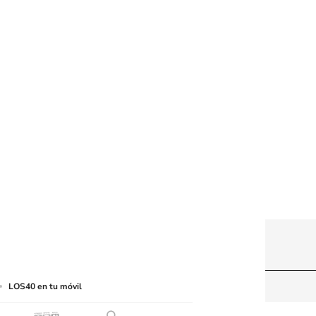
web a medios de lectura mecánica u otros medios
LOS40 en tu móvil