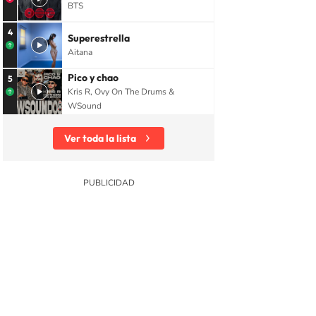
BTS
4
Superestrella
Aitana
Pico y chao
5
Kris R, Ovy On The Drums &
WSound
Ver toda la lista