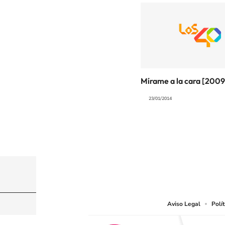
Mírame a la cara [2009
23/01/2014
© CARACOL S.A. Todos los derechos reservados
CARACOL S.A. realiza una reserva expresa de las re
que resulten adecuados.
Aviso Legal
Polí