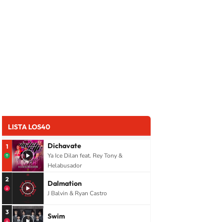
LISTA LOS40
Dichavate
1
Ya Ice Dilan feat. Rey Tony &
Helabusador
2
Dalmation
J Balvin & Ryan Castro
3
Swim