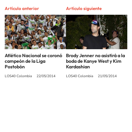
Artículo anterior
Artículo siguiente
Atlético Nacional se coronó
Brody Jenner no asistirá a la
campeón de la Liga
boda de Kanye West y Kim
Postobón
Kardashian
LOS40 Colombia
22/05/2014
LOS40 Colombia
21/05/2014
SIGUE A
LOS40 COLOMBIA
© CARACOL S.A. Todos los derechos reservados.
CARACOL S.A. realiza una reserva expresa de las reproducciones y usos de
las obras y otras prestaciones accesibles desde este sitio web a medios de
lectura mecánica u otros medios que resulten adecuados.