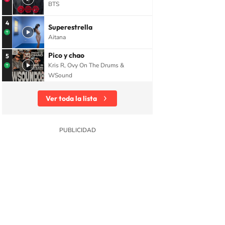
BTS
4
Superestrella
Aitana
Pico y chao
5
Kris R, Ovy On The Drums &
WSound
Ver toda la lista