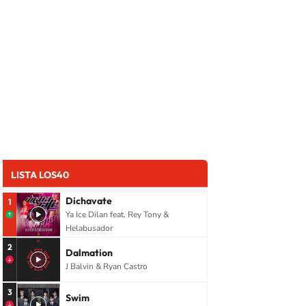
LISTA LOS40
Dichavate
1
Ya Ice Dilan feat. Rey Tony &
Helabusador
2
Dalmation
J Balvin & Ryan Castro
3
Swim