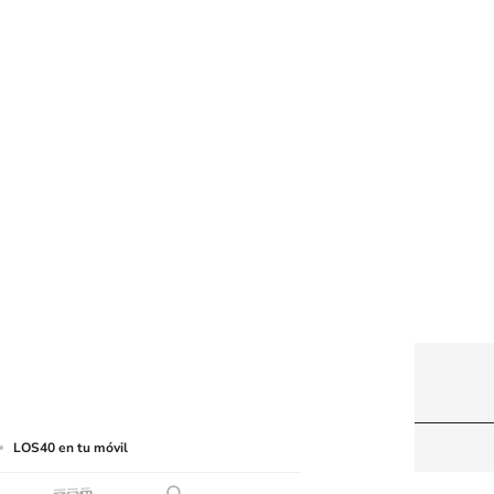
web a medios de lectura mecánica u otros medios
LOS40 en tu móvil