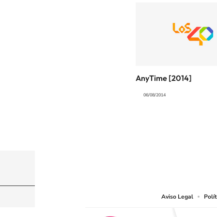
AnyTime [2014]
06/08/2014
© CARACOL S.A. Todos los derechos reservados
CARACOL S.A. realiza una reserva expresa de las re
que resulten adecuados.
Aviso Legal
Polí