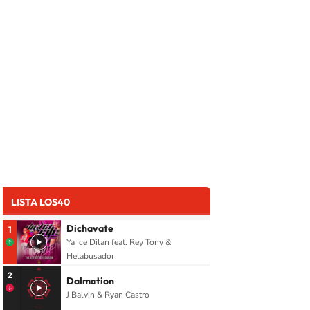
LISTA LOS40
Dichavate
1
Ya Ice Dilan feat. Rey Tony &
Helabusador
2
Dalmation
J Balvin & Ryan Castro