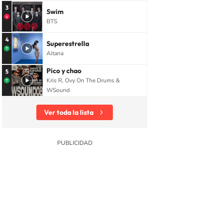
3
Swim
BTS
4
Superestrella
Aitana
Pico y chao
5
Kris R, Ovy On The Drums &
WSound
Ver toda la lista