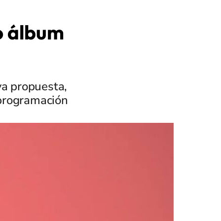
o álbum
va propuesta,
 programación