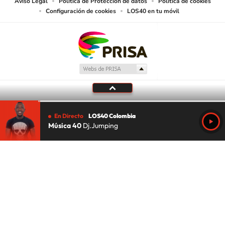
Aviso Legal
Política de Protección de datos
Política de cookies
Configuración de cookies
LOS40 en tu móvil
En Directo
LOS40 Colombia
Música 40
Dj.Jumping
Tu audio se ha acabado.
Te redirigiremos al directo.
5 "
DIRECTO
CANCELAR