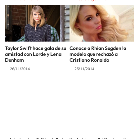
Taylor Swift hace gala de su
Conoce a Rhian Sugden la
amistad con Lorde y Lena
modelo que rechazó a
Dunham
Cristiano Ronaldo
26/11/2014
25/11/2014
SIGUE A
LOS40 COLOMBIA
© CARACOL S.A. Todos los derechos reservados.
CARACOL S.A. realiza una reserva expresa de las reproducciones y usos de
las obras y otras prestaciones accesibles desde este sitio web a medios de
lectura mecánica u otros medios que resulten adecuados.