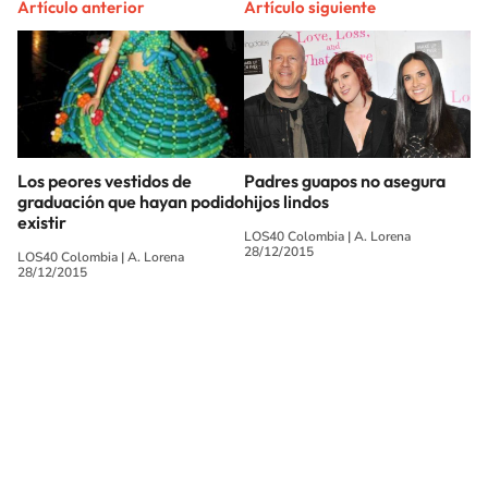
Artículo anterior
Artículo siguiente
Los peores vestidos de
Padres guapos no asegura
graduación que hayan podido
hijos lindos
existir
LOS40 Colombia
|
A. Lorena
28/12/2015
LOS40 Colombia
|
A. Lorena
28/12/2015
SIGUE A
LOS40 COLOMBIA
© CARACOL S.A. Todos los derechos reservados.
CARACOL S.A. realiza una reserva expresa de las reproducciones y usos de
las obras y otras prestaciones accesibles desde este sitio web a medios de
lectura mecánica u otros medios que resulten adecuados.