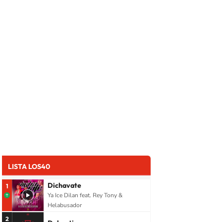
LISTA LOS40
Dichavate
1
Ya Ice Dilan feat. Rey Tony &
Helabusador
2