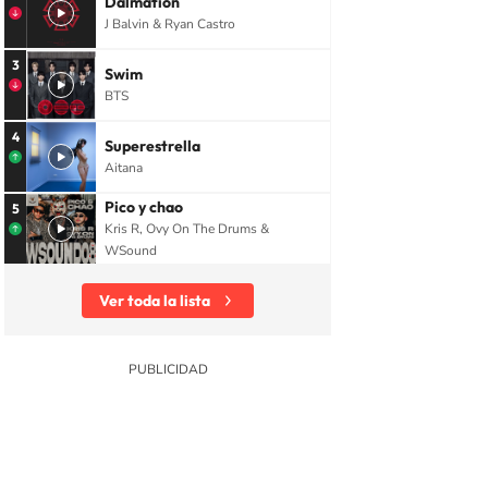
Dalmation
J Balvin & Ryan Castro
3
Swim
BTS
4
Superestrella
Aitana
Pico y chao
5
Kris R, Ovy On The Drums &
WSound
Ver toda la lista