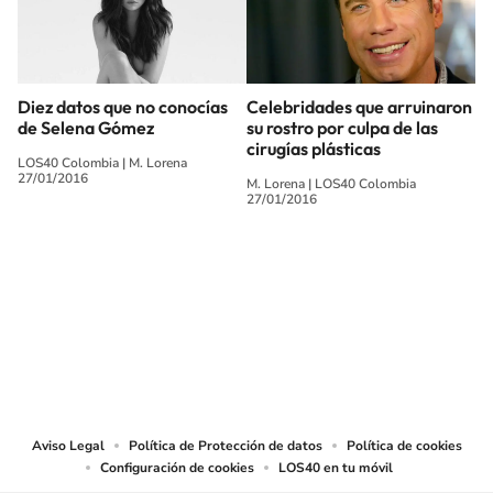
Diez datos que no conocías
Celebridades que arruinaron
de Selena Gómez
su rostro por culpa de las
cirugías plásticas
LOS40 Colombia
|
M. Lorena
27/01/2016
M. Lorena
|
LOS40 Colombia
27/01/2016
SIGUE A
LOS40 COLOMBIA
© CARACOL S.A. Todos los derechos reservados.
CARACOL S.A. realiza una reserva expresa de las reproducciones y usos de
las obras y otras prestaciones accesibles desde este sitio web a medios de
lectura mecánica u otros medios que resulten adecuados.
Aviso Legal
Política de Protección de datos
Política de cookies
Configuración de cookies
LOS40 en tu móvil