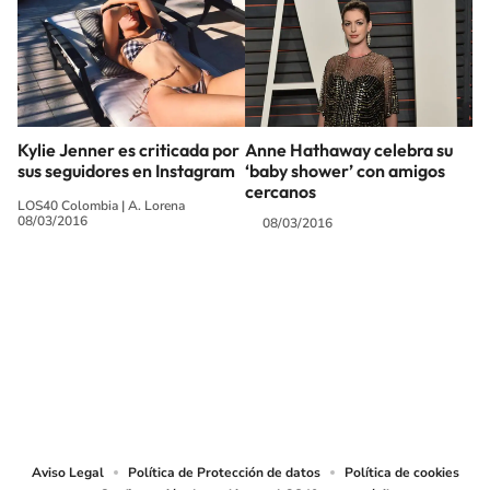
Kylie Jenner es criticada por
Anne Hathaway celebra su
sus seguidores en Instagram
‘baby shower’ con amigos
cercanos
LOS40 Colombia
|
A. Lorena
08/03/2016
08/03/2016
SIGUE A
LOS40 COLOMBIA
© CARACOL S.A. Todos los derechos reservados.
CARACOL S.A. realiza una reserva expresa de las reproducciones y usos de
las obras y otras prestaciones accesibles desde este sitio web a medios de
lectura mecánica u otros medios que resulten adecuados.
Aviso Legal
Política de Protección de datos
Política de cookies