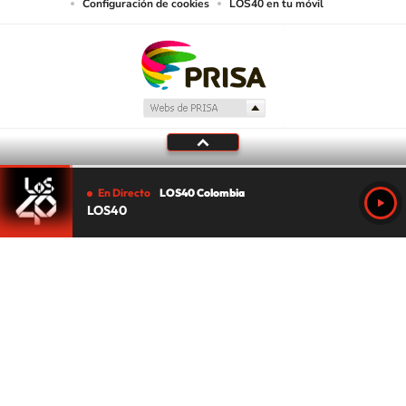
Configuración de cookies
LOS40 en tu móvil
En Directo
LOS40 Colombia
LOS40
Tu audio se ha acabado.
Te redirigiremos al directo.
5 "
DIRECTO
CANCELAR