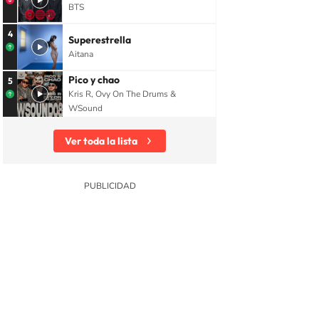
BTS
4
Superestrella
Aitana
Pico y chao
5
Kris R, Ovy On The Drums &
WSound
Ver toda la lista