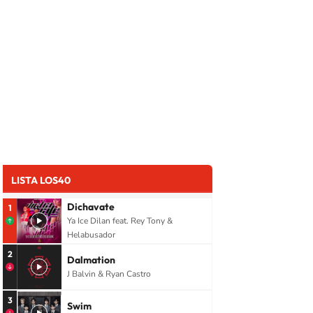
LISTA LOS40
Dichavate
1
Ya Ice Dilan feat. Rey Tony &
Helabusador
2
Dalmation
J Balvin & Ryan Castro
3
Swim