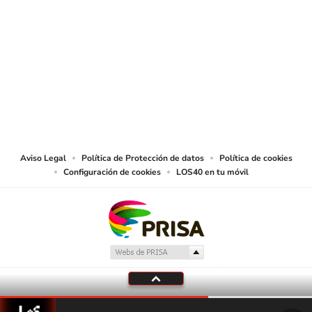
SIGUE A
LOS40 COLOMBIA
© CARACOL S.A. Todos los derechos reservados.
CARACOL S.A. realiza una reserva expresa de las reproducciones y usos de
las obras y otras prestaciones accesibles desde este sitio web a medios de
lectura mecánica u otros medios que resulten adecuados.
Aviso Legal
Política de Protección de datos
Política de cookies
Configuración de cookies
LOS40 en tu móvil