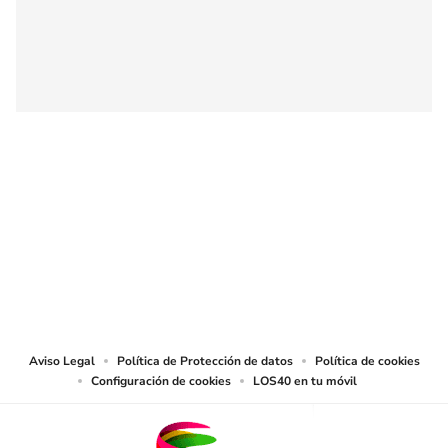
SIGUE A
LOS40 COLOMBIA
© CARACOL S.A. Todos los derechos reservados.
CARACOL S.A. realiza una reserva expresa de las reproducciones y usos de
las obras y otras prestaciones accesibles desde este sitio web a medios de
lectura mecánica u otros medios que resulten adecuados.
Aviso Legal
Política de Protección de datos
Política de cookies
Configuración de cookies
LOS40 en tu móvil