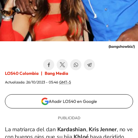
(
bangshowbiz/
)
LOS40 Colombia
Bang Media
Actualizada:
26/10/2023 - 05:46
GMT-5
Añadir LOS40 en Google
La matriarca del clan
Kardashian
,
Kris Jenner
, no ve
con buenos ojos que su hija
Khloé
haya decidido