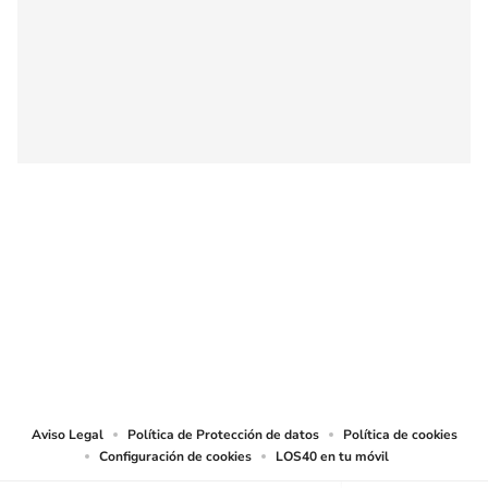
SIGUE A
LOS40 COLOMBIA
© CARACOL S.A. Todos los derechos reservados.
CARACOL S.A. realiza una reserva expresa de las reproducciones y usos de
las obras y otras prestaciones accesibles desde este sitio web a medios de
lectura mecánica u otros medios que resulten adecuados.
Aviso Legal
Política de Protección de datos
Política de cookies
Configuración de cookies
LOS40 en tu móvil