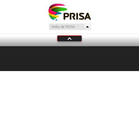
En Directo
LOS40 Colombia
Del 40 al 1
Sebas Podcast
Tu audio se ha acabado.
Te redirigiremos al directo.
5 "
DIRECTO
CANCELAR