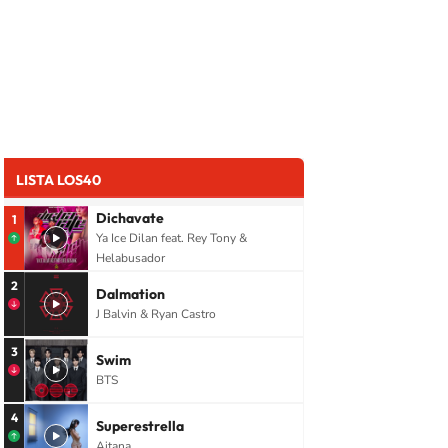
LISTA LOS40
Dichavate
1
Ya Ice Dilan feat. Rey Tony &
Helabusador
2
Dalmation
J Balvin & Ryan Castro
3
Swim
BTS
4
Superestrella
Aitana