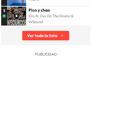
Pico y chao
5
Kris R, Ovy On The Drums &
WSound
Ver toda la lista