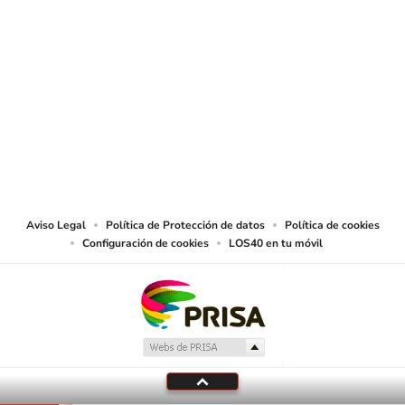
SIGUE A
LOS40 COLOMBIA
© CARACOL S.A. Todos los derechos reservados.
CARACOL S.A. realiza una reserva expresa de las reproducciones y usos de
las obras y otras prestaciones accesibles desde este sitio web a medios de
lectura mecánica u otros medios que resulten adecuados.
Aviso Legal
Política de Protección de datos
Política de cookies
Configuración de cookies
LOS40 en tu móvil